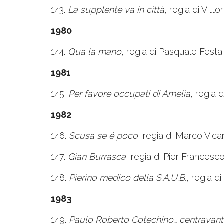
143.
La supplente va in città
, regia di Vitto
1980
144.
Qua la mano
, regia di Pasquale Fest
1981
145.
Per favore occupati di Amelia
, regia 
1982
146.
Scusa se é poco
, regia di Marco Vica
147.
Gian Burrasca
, regia di Pier Francesc
148.
Pierino medico della S.A.U.B.
, regia d
1983
149.
Paulo Roberto Cotechino… centravant