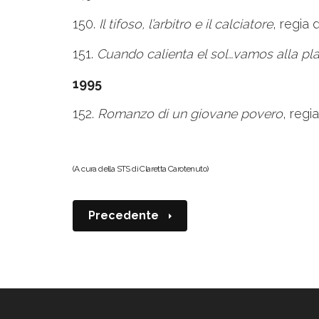
150.
Il tifoso, l’arbitro e il calciatore
, regia 
151.
Cuando calienta el sol…vamos alla pl
1995
152.
Romanzo di un giovane povero
, regi
(A cura della STS di Claretta Carotenuto)
Precedente