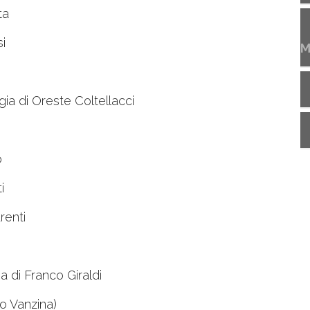
ta
si
M
egia di Oreste Coltellacci
o
i
renti
ia di Franco Giraldi
no Vanzina)