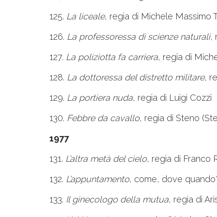
125.
La liceale
, regia di Michele Massimo T
126.
La professoressa di scienze naturali
,
127.
La poliziotta fa carriera
, regia di Mich
128.
La dottoressa del distretto militare
, r
129.
La portiera nuda
, regia di Luigi Cozzi
130.
Febbre da cavallo
, regia di Steno (St
1977
131.
L’altra metà del cielo
, regia di Franco 
132.
L’appuntamento
, come, dove quando?, 
133.
Il ginecologo della mutua
, regia di A