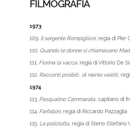
FILMOGRAFIA
1973
109.
Il sergente Rompiglioni
, regia di Pier 
110.
Quando le donne si chiamavano Ma
111.
Fiorina la vacca
, regia di Vittorio De Si
112.
Racconti proibiti… di niente vestiti
, reg
1974
113.
Pasqualino Cammarata
, capitano di 
114.
Farfallon
, regia di Riccardo Pazzaglia
115.
La poliziotta
, regia di Steno (Stefano 