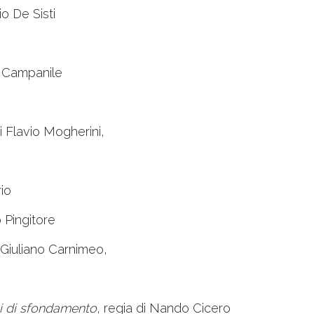
rio De Sisti
a Campanile
di Flavio Mogherini,
rio
o Pingitore
i Giuliano Carnimeo,
i di sfondamento
, regia di Nando Cicero