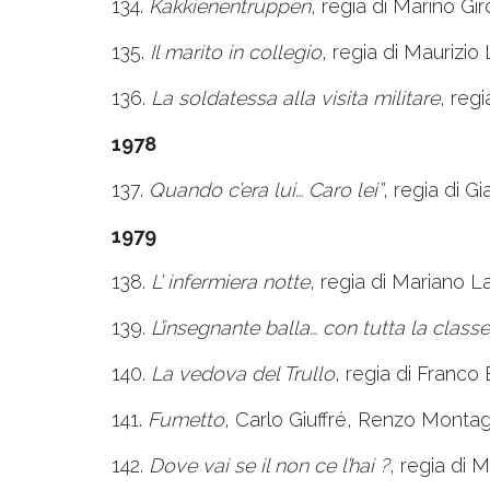
134.
Kakkienentruppen
, regia di Marino Gir
135.
Il marito in collegio
, regia di Maurizio 
136.
La soldatessa alla visita militare
, reg
1978
137.
Quando c’era lui… Caro lei”
, regia di G
1979
138.
L’ infermiera notte
, regia di Mariano L
139.
L’insegnante balla… con tutta la classe
140.
La vedova del Trullo
, regia di Franco 
141.
Fumetto
, Carlo Giuffré, Renzo Montag
142.
Dove vai se il non ce l’hai ?
, regia di 