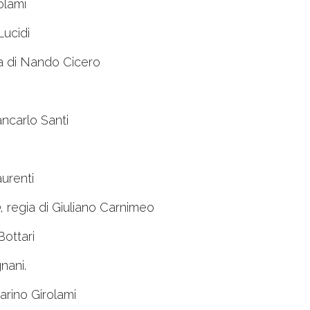
olami
Lucidi
ia di Nando Cicero
iancarlo Santi
aurenti
, regia di Giuliano Carnimeo
Bottari
nani.
Marino Girolami