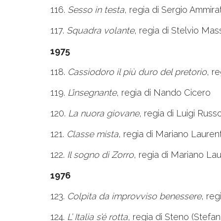
116.
Sesso in testa
, regia di Sergio Ammira
117.
Squadra volante
, regia di Stelvio Mas
1975
118.
Cassiodoro il più duro del pretorio
, r
119.
L’insegnante
, regia di Nando Cicero
120.
La nuora giovane
, regia di Luigi Russ
121.
Classe mista
, regia di Mariano Laurent
122.
Il sogno di Zorro
, regia di Mariano Lau
1976
123.
Colpita da improvviso benessere
, reg
124.
L’ Italia s’é rotta
, regia di Steno (Stefa