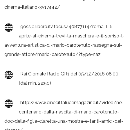
cinema-italiano-3517442/
gossip.libero.it/focus/40877114/roma-1-6-
aprile-al-cinema-trevi-la-maschera-e-il-sorriso-l-
avventura-artistica-di-mario-carotenuto-rassegna-sul-
grande-attore/mario-carotenuto/?type=naz
Rai Giornale Radio GR1 del 05/12/2016 08:00
(dal min. 22:50)
http://www.cinecittalucemagazine.it/video/nel-
centenario-dalla-nascita-di-mario-carotenuto-
doc-della-figlia-claretta-una-mostra-e-tanti-amici-del-