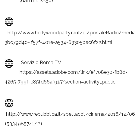
(dal min. 22:50)
http://www.hollywoodparty.rai.it/dl/portaleRadio/med
3bc79d40- f57f-401e-a534-63305bac6f22.html
Servizio Roma TV
https://assets.adobe.com/link/ef708e30-fb8d-
4265-799f-e85fd66af915?section=activity_public
http://www.repubblica.it/spettacoli/cinema/2016/12/06
153349857/1/#1