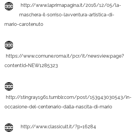
http://www.laprimapagina.it/2016/12/05/la-
maschera-il-sorriso-lavventura-artistica-di-
mario-carotenuto
https://www.comune.roma.it/pcr/it/newsview.page?
contentId=NEW1285323
http://stingray1961.tumblr.com/post/153943030543/in-
occasione-del-centenario-dalla-nascita-di-mario
http://www.classicult.it/?p=16284